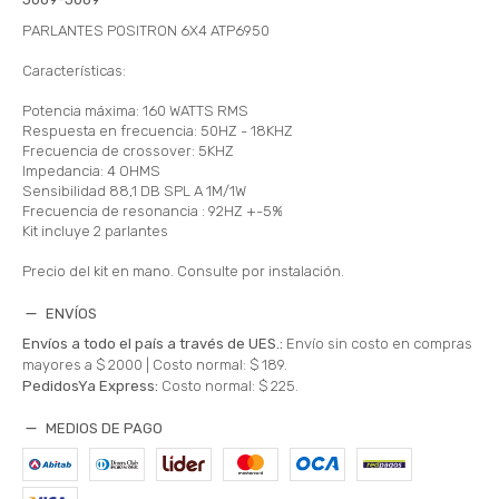
PARLANTES POSITRON 6X4 ATP6950
Características:
Potencia máxima: 160 WATTS RMS
Respuesta en frecuencia: 50HZ - 18KHZ
Frecuencia de crossover: 5KHZ
Impedancia: 4 OHMS
Sensibilidad 88,1 DB SPL A 1M/1W
Frecuencia de resonancia : 92HZ +-5%
Kit incluye 2 parlantes
Precio del kit en mano. Consulte por instalación.
ENVÍOS
Envíos a todo el país a través de UES.:
Envío sin costo en compras
mayores a $ 2000 |
Costo normal: $ 189.
PedidosYa Express:
Costo normal: $ 225.
MEDIOS DE PAGO