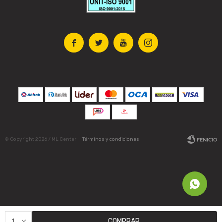




© Copyright 2026 / ML Center
Términos y condiciones
Fenicio
1
COMPRAR