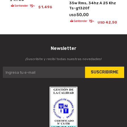
35w Rms, 34hz A 25 Khz
1.496
$
Ts-g1320f
50,00
USD
42,50
USD
Newsletter
¡Suscribite y recibí todas nuestras novedades!
SUSCRIBIRME