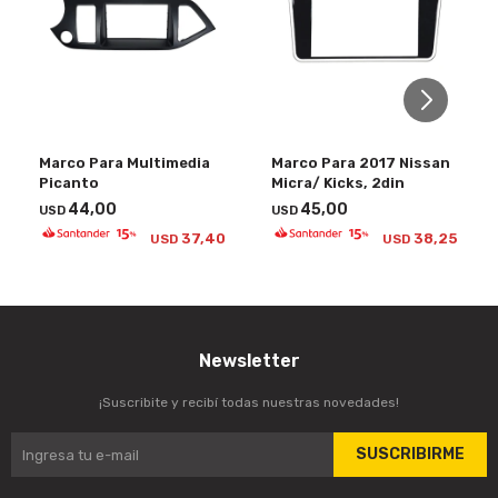
Marco Para Multimedia
Marco Para 2017 Nissan
Picanto
Micra/ Kicks, 2din
44,00
45,00
USD
USD
37,40
38,25
USD
USD
Newsletter
¡Suscribite y recibí todas nuestras novedades!
SUSCRIBIRME