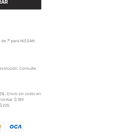
RAR
n de 7" para NISSAN
evolución. Consulte
ES.:
Envío sin costo en
normal: $ 189.
$ 225.