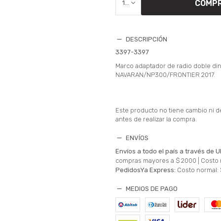
COMP
1
DESCRIPCIÓN
3397-3397
Marco adaptador de radio doble di
NAVARAN/NP300/FRONTIER 2017.
Este producto no tiene cambio ni d
antes de realizar la compra.
ENVÍOS
Envíos a todo el país a través de U
compras mayores a $ 2000 |
Costo 
PedidosYa Express:
Costo normal: 
MEDIOS DE PAGO