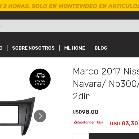
O
SOBRE NOSOTROS
ML HOME
BLOG
Marco 2017 Nis
Navara/ Np300/ 
2din
98,00
USD
83,30
USD