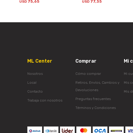
75,65
77,35
USD
USD
ML Center
Comprar
Mi 
Nosotros
Cómo comprar
Mi cu
Local
Retiros, Envíos, Cambios y
Mis 
Devoluciones
Contacto
Mis d
Preguntas frecuentes
Trabaja con nosotros
Términos y Condiciones