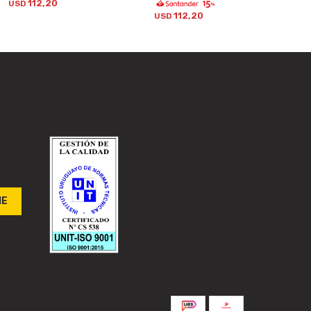
112,20
USD
112,20
USD
ME