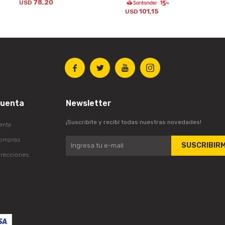
78,20
USD
101,15
USD




cuenta
Newsletter
¡Suscribite y recibí todas nuestras novedades!
enta
compras
SUSCRIBIR
irecciones