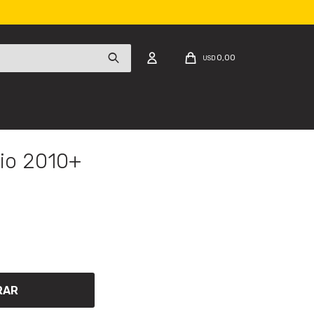
0,00
USD
io 2010+
RAR