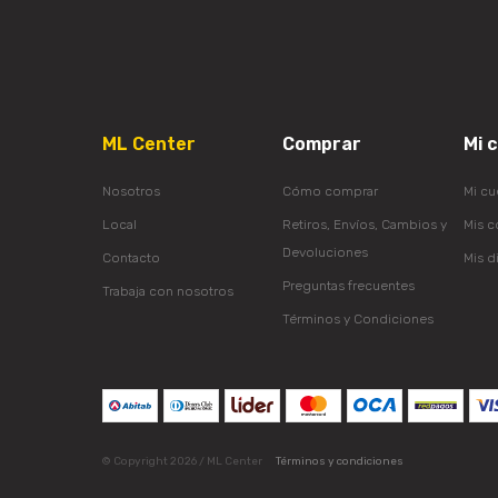
ML Center
Comprar
Mi 
Nosotros
Cómo comprar
Mi cu
Local
Retiros, Envíos, Cambios y
Mis 
Devoluciones
Contacto
Mis d
Preguntas frecuentes
Trabaja con nosotros
Términos y Condiciones
© Copyright 2026 / ML Center
Términos y condiciones