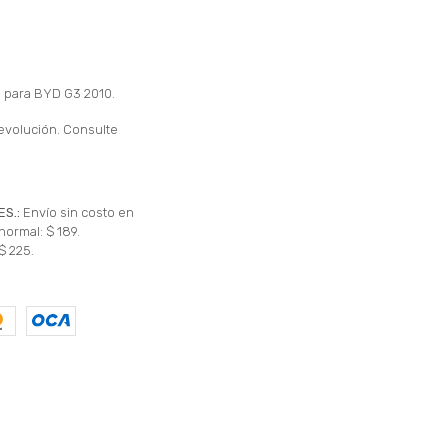
n para BYD G3 2010.
evolución. Consulte
ES.:
Envío sin costo en
normal: $ 189.
$ 225.