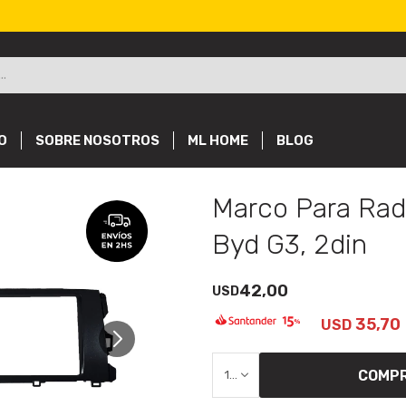
O
SOBRE NOSOTROS
ML HOME
BLOG
Marco Para Rad
Byd G3, 2din
42,00
USD
35,70
USD
COMP
1