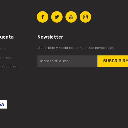




cuenta
Newsletter
¡Suscribite y recibí todas nuestras novedades!
enta
compras
SUSCRIBIR
irecciones