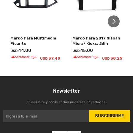
Marco Para Multimedia
Marco Para 2017 Nissan
Picanto
Micra/ Kicks, 2din
44,00
45,00
USD
USD
37,40
38,25
USD
USD
Newsletter
¡Suscribite y recibí todas nuestras novedades!
SUSCRIBIRME