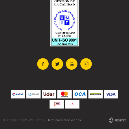




© Copyright 2026 / ML Center
Términos y condiciones