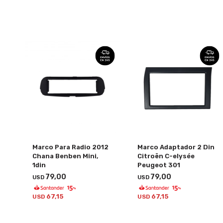
Marco Para Radio 2012
Marco Adaptador 2 Din
Chana Benben Mini,
Citroën C-elysée
1din
Peugeot 301
79,00
79,00
USD
USD
67,15
67,15
USD
USD