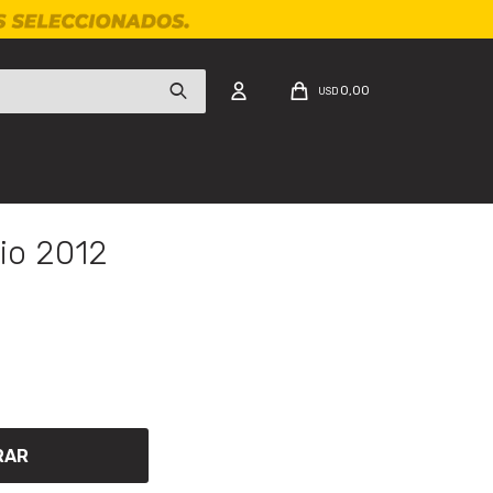
0,00
USD
io 2012
n
RAR