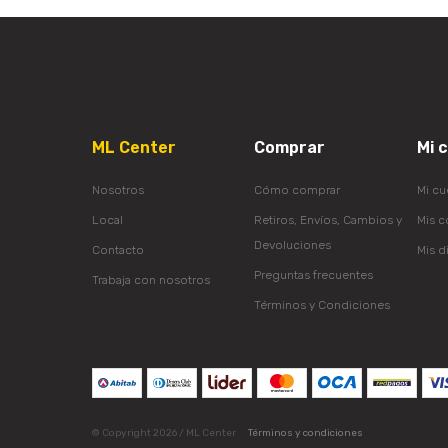
ML Center
Comprar
Mi 
Nosotros
Cómo comprar
Mi cu
Local
Retiros, Envíos, Cambios y
Mis 
Devoluciones
Contacto
Mis d
Preguntas frecuentes
Trabaja con nosotros
Términos y Condiciones
© Copyright 2026 / ML Center
Términos y condiciones