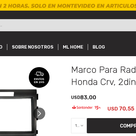
O
SOBRE NOSOTROS
ML HOME
BLOG
Marco Para Rad
Honda Crv, 2di
83,00
USD
70,55
USD
COMP
1