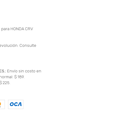
in para HONDA CRV
evolución. Consulte
ES.:
Envío sin costo en
normal: $ 189.
$ 225.