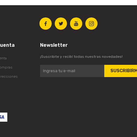




cuenta
Newsletter
¡Suscribite y recibí todas nuestras novedades!
enta
compras
SUSCRIBIR
irecciones