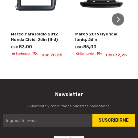
Marco Para Radio 2012
Marco 2016 Hyundai
Honda Civic, 2din (lhd)
Ioniq, 2din
83,00
85,00
USD
USD
70,55
72,25
USD
USD
Newsletter
¡Suscribite y recibí todas nuestras novedades!
SUSCRIBIRME