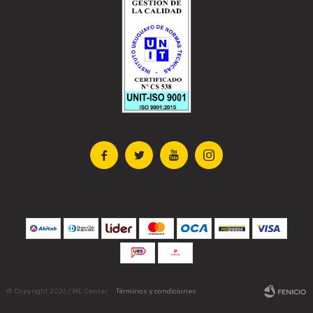




© Copyright 2026 / ML Center
Términos y condiciones