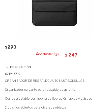
290
$
247
$
DESCRIPCIÓN
6719-6719
ORGANIZADOR DE RESPALDO AUTO MULTIBOLSILLOS
Organizador colgante para respaldo de asiento.
Correa ajustable con hebilla de liberación rápida y elástico
2 bolsillos abiertos para diversos objetos.