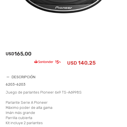
165,00
USD
140,25
USD
DESCRIPCIÓN
6203-6203
Juego de parlantes Pioneer 6x9 TS-A6998S
Parlante Serie A Pioneer
Máximo poder de alta gama
Imán más grande
Parrilla cubierta
Kit incluye 2 parlantes