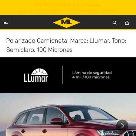

Polarizado Camioneta. Marca: Llumar. Tono:
Semiclaro. 100 Micrones