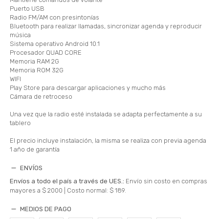
Puerto USB
Radio FM/AM con presintonías
Bluetooth para realizar llamadas, sincronizar agenda y reproducir
música
Sistema operativo Android 10.1
Procesador QUAD CORE
Memoria RAM 2G
Memoria ROM 32G
WIFI
Play Store para descargar aplicaciones y mucho más
Cámara de retroceso
Una vez que la radio esté instalada se adapta perfectamente a su
tablero
El precio incluye instalación, la misma se realiza con previa agenda
1 año de garantía
ENVÍOS
Envíos a todo el país a través de UES.:
Envío sin costo en compras
mayores a $ 2000 |
Costo normal: $ 189.
MEDIOS DE PAGO