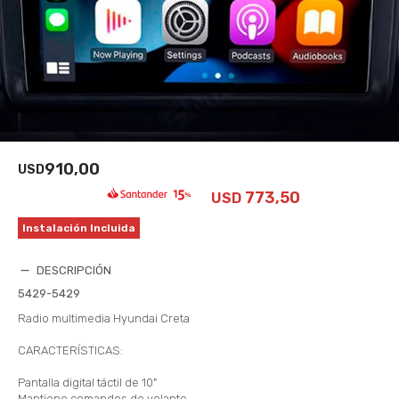
910,00
USD
773,50
USD
Instalación Incluida
DESCRIPCIÓN
5429-5429
Radio multimedia Hyundai Creta
CARACTERÍSTICAS:
Pantalla digital táctil de 10"
Mantiene comandos de volante