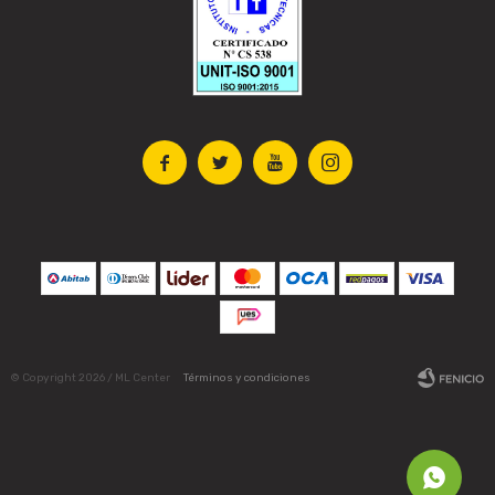




© Copyright 2026 / ML Center
Términos y condiciones