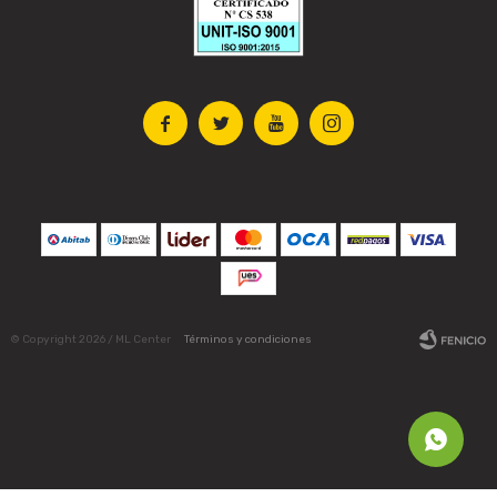




© Copyright 2026 / ML Center
Términos y condiciones
Fenicio