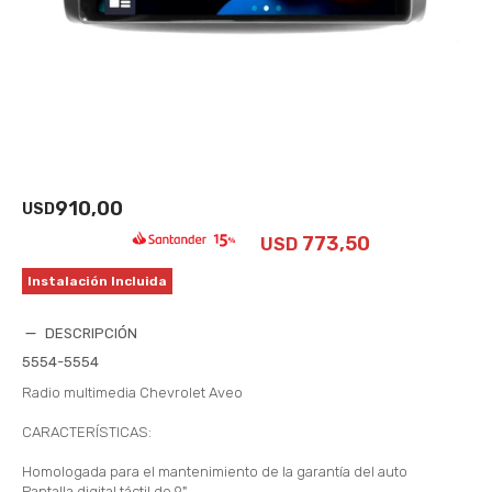
910,00
USD
773,50
USD
Instalación Incluida
DESCRIPCIÓN
5554-5554
Radio multimedia Chevrolet Aveo
CARACTERÍSTICAS:
Homologada para el mantenimiento de la garantía del auto
Pantalla digital táctil de 9"