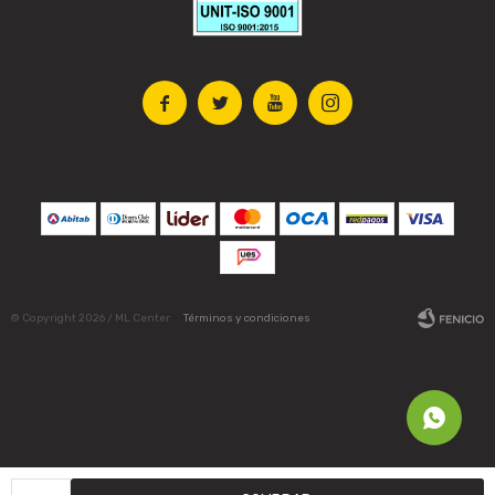




© Copyright 2026 / ML Center
Términos y condiciones
Fenicio