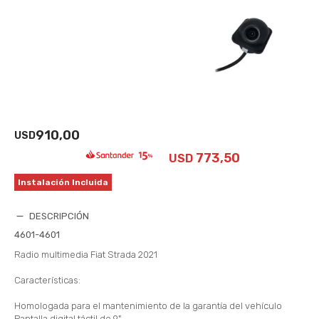
910,00
USD
773,50
USD
Instalación Incluida
DESCRIPCIÓN
4601-4601
Radio multimedia Fiat Strada 2021
Características:
Homologada para el mantenimiento de la garantía del vehículo
Pantalla digital táctil de 9"