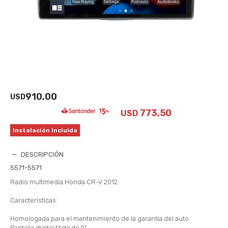
910,00
USD
773,50
USD
Instalación Incluida
DESCRIPCIÓN
5571-5571
Radio multimedia Honda CR-V 2012
Características:
Homologada para el mantenimiento de la garantía del auto
Pantalla digital táctil de 9"