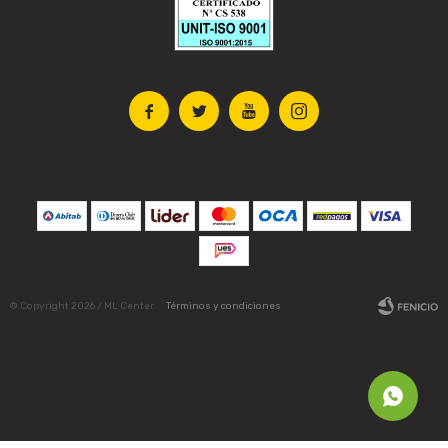




© Copyright 2026 / ML Center
Términos y condiciones
Fenicio