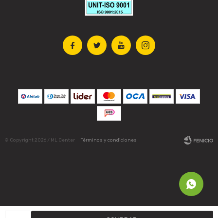




© Copyright 2026 / ML Center
Términos y condiciones
Fenicio