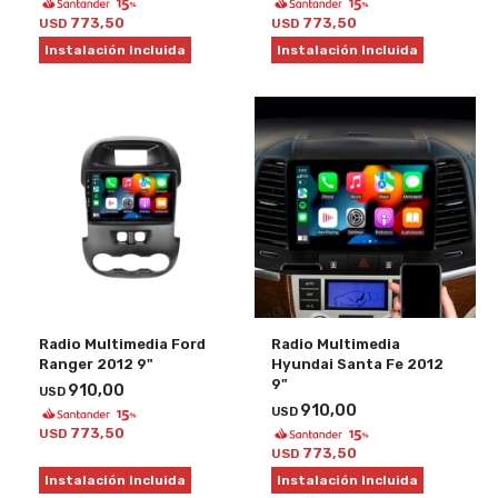
773,50
773,50
USD
USD
Instalación Incluida
Instalación Incluida
Radio Multimedia Ford
Radio Multimedia
Ranger 2012 9"
Hyundai Santa Fe 2012
9"
910,00
USD
910,00
USD
773,50
USD
773,50
USD
Instalación Incluida
Instalación Incluida