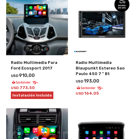
Radio Multimedia Para
Radio Multimedia
Ford Ecosport 2017
Blaupunkt Estereo Sao
Paulo 450 7 " Bt
910,00
USD
193,00
USD
773,50
USD
164,05
USD
Instalación Incluida