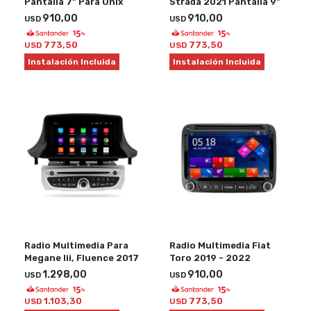
Pantalla 7" Para Onix
Strada 2021 Pantalla 9"
910,00
910,00
USD
USD
773,50
773,50
USD
USD
Instalación Incluida
Instalación Incluida
Radio Multimedia Para
Radio Multimedia Fiat
Megane Iii, Fluence 2017
Toro 2019 - 2022
1.298,00
910,00
USD
USD
1.103,30
773,50
USD
USD