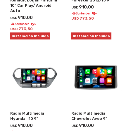
Renault Logan Pantalla
Forester 2012/15 9"
10" Car Play/ Android
910,00
USD
Auto
910,00
USD
773,50
USD
773,50
USD
Instalación Incluida
Instalación Incluida
Radio Multimedia
Radio Multimedia
Hyundai I10 9"
Chevrolet Aveo 9"
910,00
910,00
USD
USD