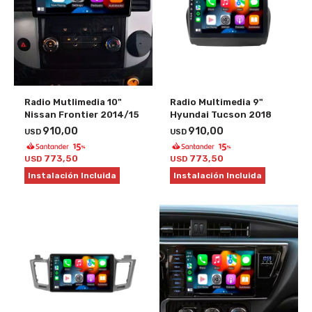
Radio Mutlimedia 10"
Radio Multimedia 9"
Nissan Frontier 2014/15
Hyundai Tucson 2018
910,00
910,00
USD
USD
773,50
773,50
USD
USD
Instalación Incluida
Instalación Incluida