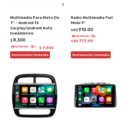
Multimedia Para Moto De
Radio Multimedia Fiat
7” - Android 13
Mobi 9"
Carplay/android Auto
910,00
USD
Inalámbrico
8.300
$
773,50
USD
7.055
$
Instalación Incluida
Instalación Incluida