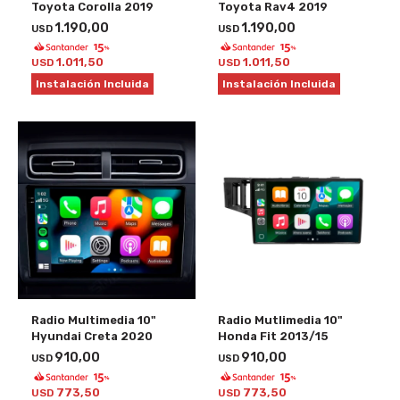
Toyota Corolla 2019
Toyota Rav4 2019
1.190,00
1.190,00
USD
USD
1.011,50
1.011,50
USD
USD
Instalación Incluida
Instalación Incluida
Radio Multimedia 10"
Radio Mutlimedia 10"
Hyundai Creta 2020
Honda Fit 2013/15
910,00
910,00
USD
USD
773,50
773,50
USD
USD