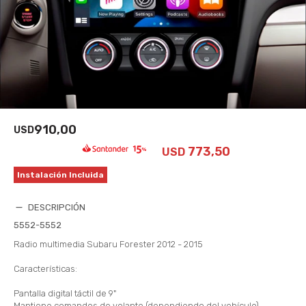
910,00
USD
773,50
USD
Instalación Incluida
DESCRIPCIÓN
5552-5552
Radio multimedia Subaru Forester 2012 - 2015
Características:
Pantalla digital táctil de 9"
Mantiene comandos de volante (dependiendo del vehículo)