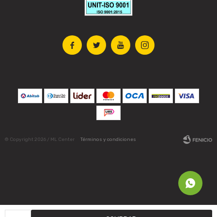




© Copyright 2026 / ML Center
Términos y condiciones
Fenicio