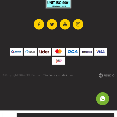




© Copyright 2026 / ML Center
Términos y condiciones
Fenicio