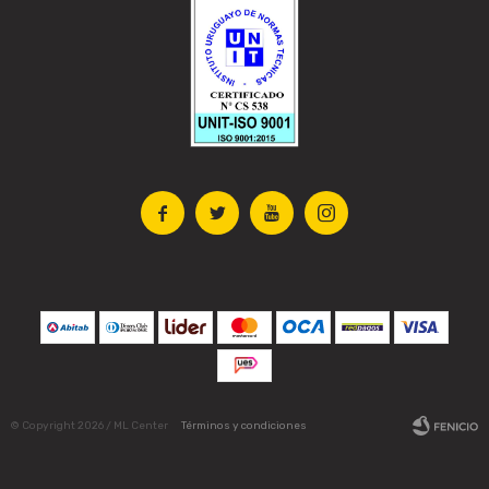




© Copyright 2026 / ML Center
Términos y condiciones