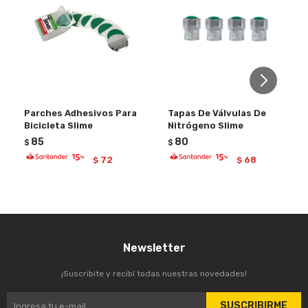
Parches Adhesivos Para
Tapas De Válvulas De
Bicicleta Slime
Nitrógeno Slime
85
80
$
$
72
68
$
$
Newsletter
¡Suscribite y recibí todas nuestras novedades!
SUSCRIBIRME