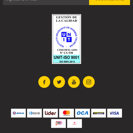



