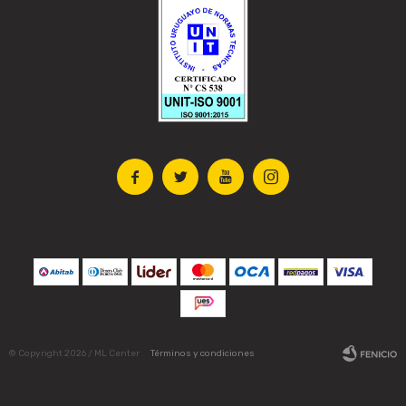




© Copyright 2026 / ML Center
Términos y condiciones