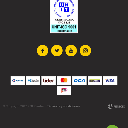




© Copyright 2026 / ML Center
Términos y condiciones