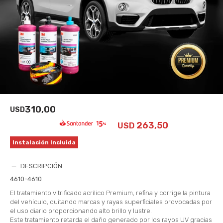
310,00
USD
263,50
USD
Instalación Incluida
DESCRIPCIÓN
4610-4610
El tratamiento vitrificado acrílico Premium, refina y corrige la pintura
del vehículo, quitando marcas y rayas superficiales provocadas por
el uso diario proporcionando alto brillo y lustre.
Este tratamiento retarda el daño generado por los rayos UV gracias