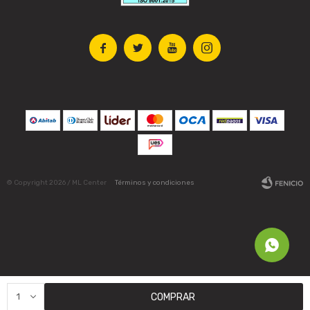




© Copyright 2026 / ML Center
Términos y condiciones
Fenicio
1
COMPRAR