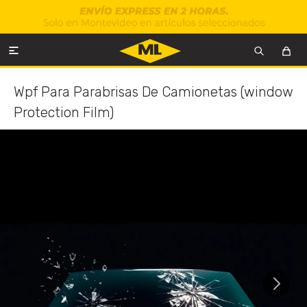

Wpf Para Parabrisas De Camionetas (window
Protection Film)