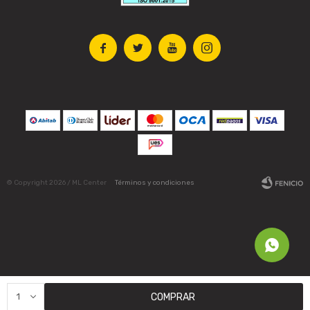




© Copyright 2026 / ML Center
Términos y condiciones
Fenicio
1
COMPRAR