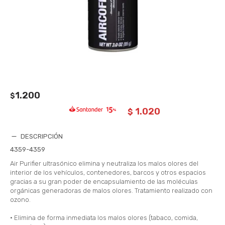
1.200
$
1.020
$
DESCRIPCIÓN
4359-4359
Air Purifier ultrasónico elimina y neutraliza los malos olores del
interior de los vehículos, contenedores, barcos y otros espacios
gracias a su gran poder de encapsulamiento de las moléculas
orgánicas generadoras de malos olores. Tratamiento realizado con
ozono.
• Elimina de forma inmediata los malos olores (tabaco, comida,