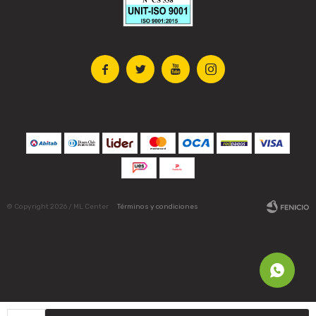




© Copyright 2026 / ML Center
Términos y condiciones
Fenicio