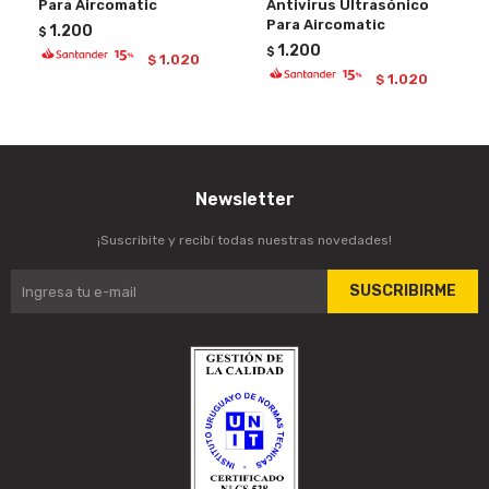
Para Aircomatic
Antivirus Ultrasónico
Para Aircomatic
1.200
$
1.200
$
1.020
$
1.020
$
Newsletter
¡Suscribite y recibí todas nuestras novedades!
SUSCRIBIRME