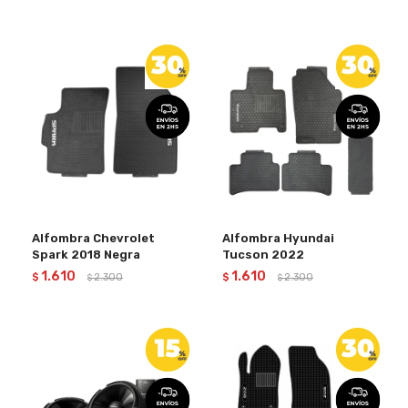
Alfombra Chevrolet
Alfombra Hyundai
Spark 2018 Negra
Tucson 2022
1.610
1.610
$
2.300
$
2.300
$
$