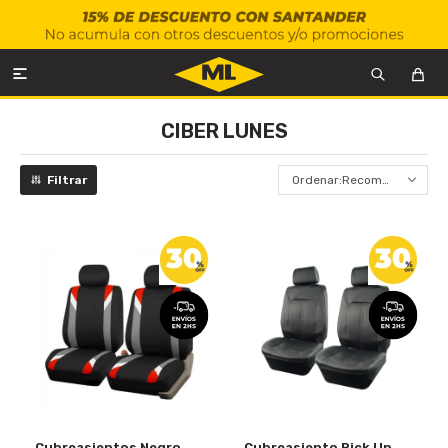

CIBER LUNES
Recomendados
Cubreasientos Negro
Cubreasiento Pick Up