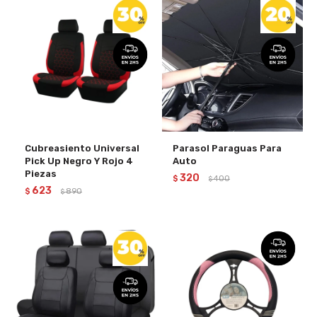
Cubreasiento Universal
Parasol Paraguas Para
Pick Up Negro Y Rojo 4
Auto
Piezas
320
$
400
$
623
$
890
$