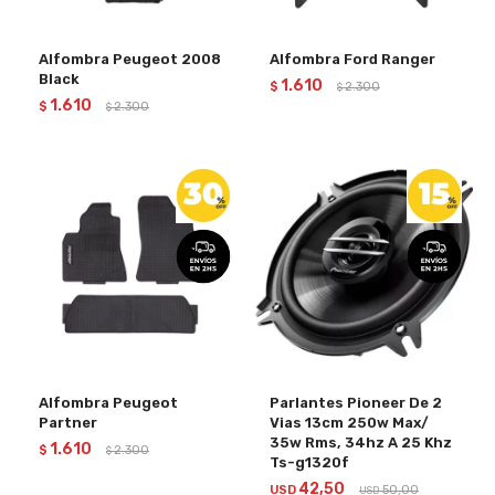
Alfombra Peugeot 2008
Alfombra Ford Ranger
Black
1.610
$
2.300
$
1.610
$
2.300
$
Alfombra Peugeot
Parlantes Pioneer De 2
Partner
Vias 13cm 250w Max/
35w Rms, 34hz A 25 Khz
1.610
$
2.300
$
Ts-g1320f
42,50
USD
50,00
USD