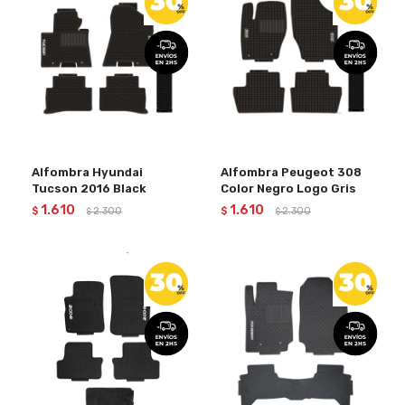
Alfombra Hyundai
Alfombra Peugeot 308
Tucson 2016 Black
Color Negro Logo Gris
1.610
1.610
$
2.300
$
2.300
$
$