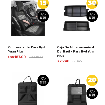
Cubreasiento Para Byd
Caja De Almacenamiento
Yuan Plus
Del Baúl - Para Byd Yuan
Plus
187,00
USD
220,00
USD
2.940
$
4.200
$