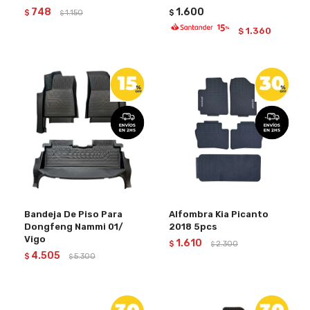
748
1.600
$
1.150
$
$
1.360
$
Bandeja De Piso Para
Alfombra Kia Picanto
Dongfeng Nammi 01/
2018 5pcs
Vigo
1.610
$
2.300
$
4.505
$
5.300
$