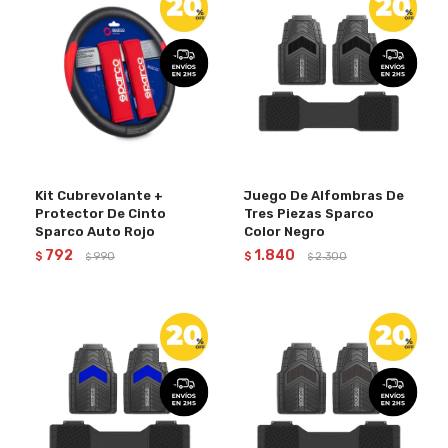
Kit Cubrevolante +
Juego De Alfombras De
Protector De Cinto
Tres Piezas Sparco
Sparco Auto Rojo
Color Negro
792
1.840
$
990
$
2.300
$
$