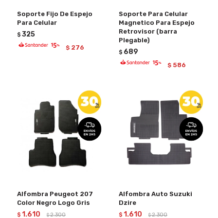
Soporte Fijo De Espejo
Soporte Para Celular
Para Celular
Magnetico Para Espejo
Retrovisor (barra
325
$
Plegable)
276
$
689
$
586
$
Alfombra Peugeot 207
Alfombra Auto Suzuki
Color Negro Logo Gris
Dzire
1.610
1.610
$
2.300
$
2.300
$
$