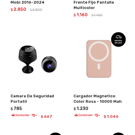
Mobi 2016-2024
Frente Fijo Pantalla
Multicolor
2.850
$
3.800
$
1.160
$
1.450
$
Camara De Seguridad
Cargador Magnetico
Portatil
Color Rosa - 10000 Mah
785
1.230
$
$
667
1.046
$
$