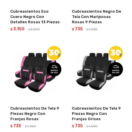
Cubreasientos Eco
Cubreasientos Negro De
Cuero Negro Con
Tela Con Mariposas
Detalles Rosas 13 Piezas
Rosas 9 Piezas
3.150
735
$
4.500
$
1.050
$
$
Cubreasientos De Tela 9
Cubreasientos De Tela 9
Piezas Negro Con
Piezas Negro Con
Franjas Rosas
Franjas Grises
735
735
$
1.050
$
1.050
$
$