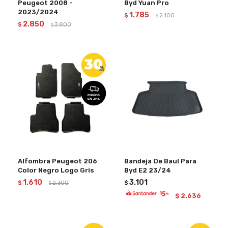
Peugeot 2008 -
Byd Yuan Pro
2023/2024
1.785
$
2.100
$
2.850
$
3.800
$
Alfombra Peugeot 206
Bandeja De Baul Para
Color Negro Logo Gris
Byd E2 23/24
1.610
3.101
$
2.300
$
$
2.636
$