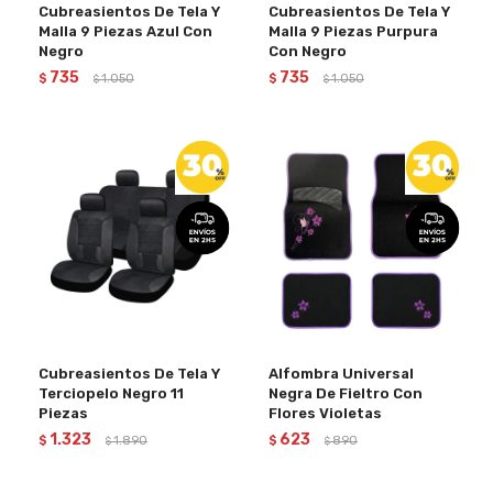
Cubreasientos De Tela Y
Cubreasientos De Tela Y
Malla 9 Piezas Azul Con
Malla 9 Piezas Purpura
Negro
Con Negro
735
735
$
1.050
$
1.050
$
$
Cubreasientos De Tela Y
Alfombra Universal
Terciopelo Negro 11
Negra De Fieltro Con
Piezas
Flores Violetas
1.323
623
$
1.890
$
890
$
$