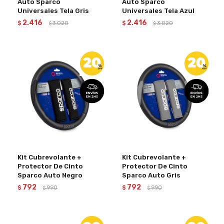
Auto Sparco
Auto Sparco
Universales Tela Gris
Universales Tela Azul
2.416
2.416
$
3.020
$
3.020
$
$
Kit Cubrevolante +
Kit Cubrevolante +
Protector De Cinto
Protector De Cinto
Sparco Auto Negro
Sparco Auto Gris
792
792
$
990
$
990
$
$