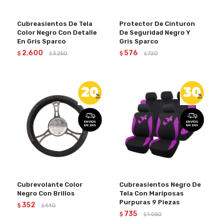
Cubreasientos De Tela
Protector De Cinturon
Color Negro Con Detalle
De Seguridad Negro Y
En Gris Sparco
Gris Sparco
2.600
576
$
3.250
$
720
$
$
Cubrevolante Color
Cubreasientos Negro De
Negro Con Brillos
Tela Con Mariposas
Purpuras 9 Piezas
352
$
440
$
735
$
1.050
$