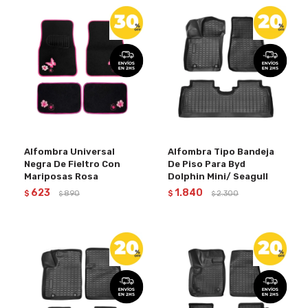
Alfombra Universal
Alfombra Tipo Bandeja
Negra De Fieltro Con
De Piso Para Byd
Mariposas Rosa
Dolphin Mini/ Seagull
623
1.840
$
890
$
2.300
$
$