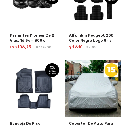
Parlantes Pioneer De 2
Alfombra Peugeot 208
Vias, 16.5cm 300w
Color Negro Logo Gris
106,25
1.610
USD
125,00
$
2.300
USD
$
Bandeja De Piso
Cobertor De Auto Para