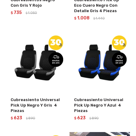
Con Gris Y Rojo
Eco Cuero Negro Con
Detalle Gris 4 Piezas
735
$
1.050
$
1.008
$
1.440
$
Cubreasiento Universal
Cubreasiento Universal
Pick Up Negro Y Gris 4
Pick Up Negro Y Azul 4
Piezas
Piezas
623
623
$
890
$
890
$
$