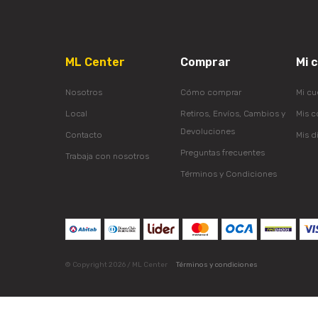
ML Center
Comprar
Mi 
Nosotros
Cómo comprar
Mi cu
Local
Retiros, Envíos, Cambios y
Mis 
Devoluciones
Contacto
Mis d
Preguntas frecuentes
Trabaja con nosotros
Términos y Condiciones
© Copyright 2026 / ML Center
Términos y condiciones