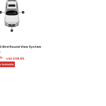
0 Bird Round View System
0
238,85
USD
n Incluida