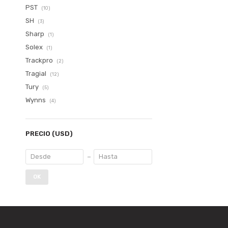
PST
(10)
SH
(3)
Sharp
(1)
Solex
(1)
Trackpro
(2)
Tragial
(12)
Tury
(5)
Wynns
(4)
PRECIO
(USD)
OK