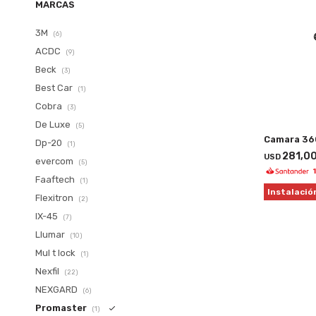
MARCAS
3M
(6)
ACDC
(9)
Beck
(3)
Best Car
(1)
Cobra
(3)
De Luxe
(5)
Camara 36
Dp-20
(1)
281,0
USD
evercom
(5)
Faaftech
(1)
Instalació
Flexitron
(2)
IX-45
(7)
Llumar
(10)
Mul t lock
(1)
Nexfil
(22)
NEXGARD
(6)
Promaster
(1)