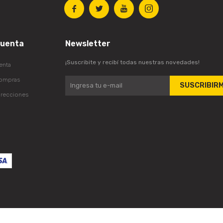




cuenta
Newsletter
¡Suscribite y recibí todas nuestras novedades!
enta
compras
SUSCRIBIR
irecciones