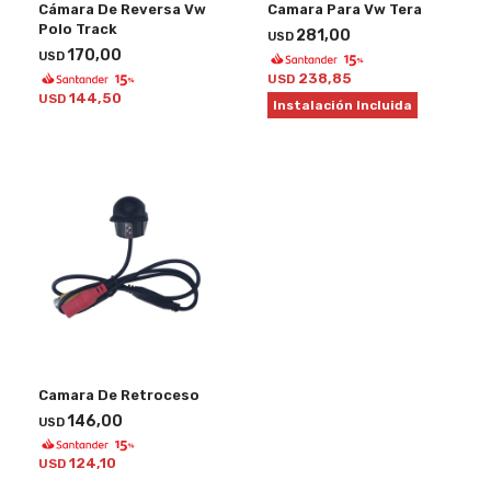
Cámara De Reversa Vw
Camara Para Vw Tera
Polo Track
281,00
USD
170,00
USD
238,85
USD
144,50
USD
Instalación Incluida
Camara De Retroceso
146,00
USD
124,10
USD