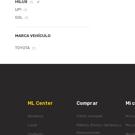
HILUX
(1)
UP!
(1)
GOL
(1)
MARCA VEHÍCULO
TOYOTA
(1)
ML Center
Comprar
Mi 
Nosotros
Cómo comprar
Mi cu
Local
Retiros, Envíos, Cambios y
Mis 
Devoluciones
Contacto
Mis d