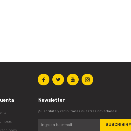




cuenta
Newsletter
¡Suscribite y recibí todas nuestras novedades!
enta
compras
SUSCRIBIR
irecciones