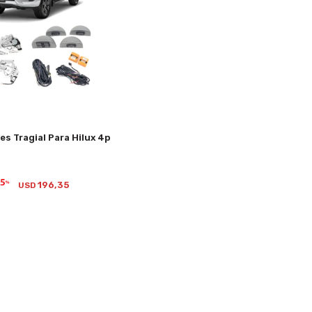
es Tragial Para Hilux 4p
0
196,35
USD