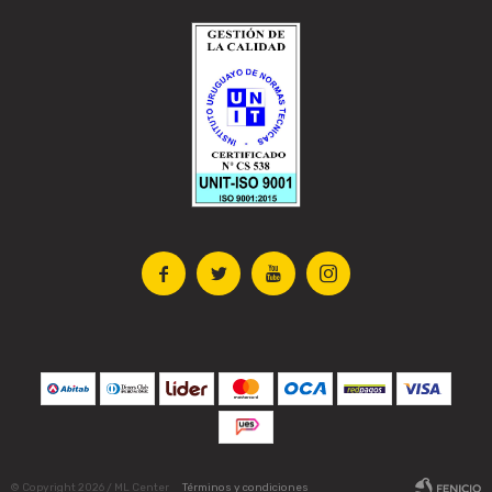




© Copyright 2026 / ML Center
Términos y condiciones