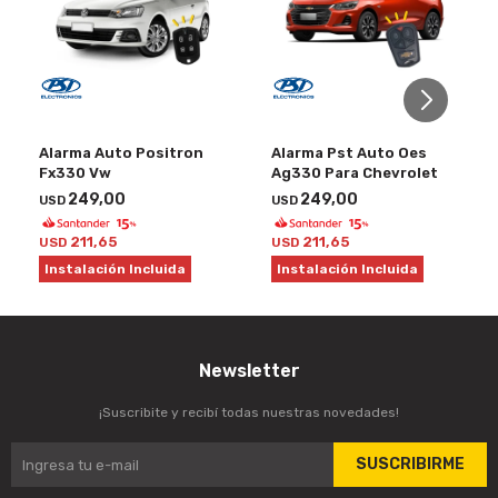
Alarma Auto Positron
Alarma Pst Auto Oes
Fx330 Vw
Ag330 Para Chevrolet
249,00
249,00
USD
USD
211,65
211,65
USD
USD
Instalación Incluida
Instalación Incluida
Newsletter
¡Suscribite y recibí todas nuestras novedades!
SUSCRIBIRME