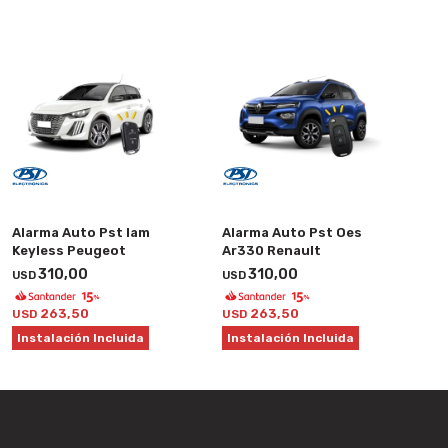
Alarma Auto Pst Iam
Alarma Auto Pst Oes
Keyless Peugeot
Ar330 Renault
310,00
310,00
USD
USD
263,50
263,50
USD
USD
Instalación Incluida
Instalación Incluida