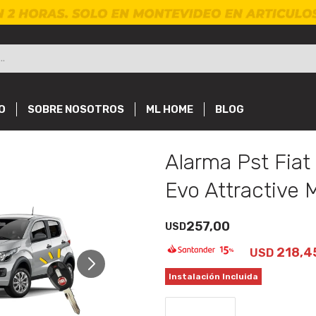
O
SOBRE NOSOTROS
ML HOME
BLOG
Alarma Pst Fiat
Evo Attractive 
257,00
USD
218,4
USD
Instalación Incluida