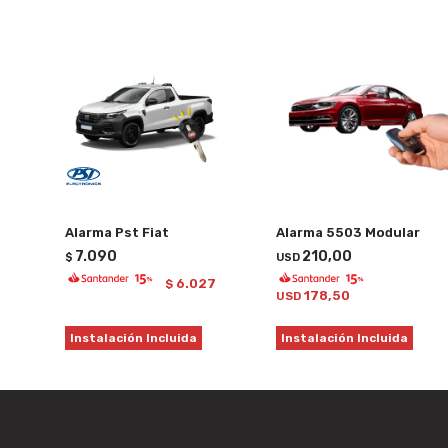
Alarma Pst Fiat
Alarma 5503 Modular
7.090
210,00
$
USD
6.027
$
178,50
USD
Instalación Incluida
Instalación Incluida