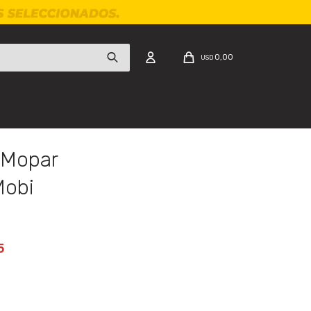
0,00
USD
 Mopar
Mobi
5