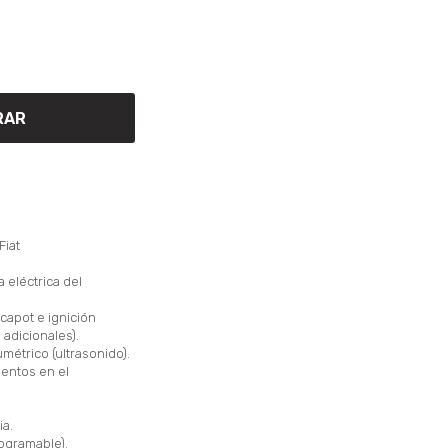
RAR
Fiat
 eléctrica del
 capot e ignición
 adicionales).
métrico (ultrasonido).
ientos en el
ia.
rogramable).