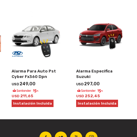
Alarma Para Auto Pst
Alarma Especifica
Cyber Fx360 Dpn
Suzuki
249,00
297,00
USD
USD
211,65
252,45
USD
USD
Instalación Incluida
Instalación Incluida