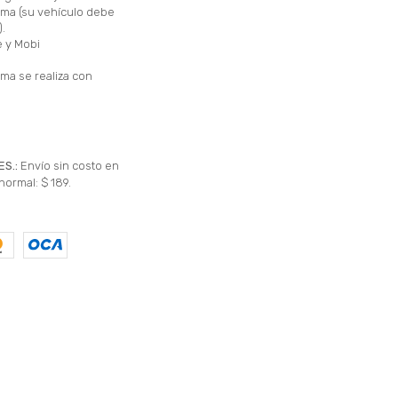
larma (su vehículo debe
).
e y Mobi
isma se realiza con
ES.:
Envío sin costo en
normal: $ 189.