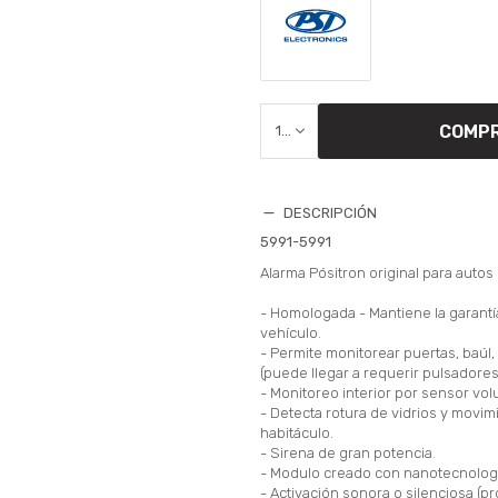
COMP
1
DESCRIPCIÓN
5991-5991
Alarma Pósitron original para autos 
- Homologada - Mantiene la garantía
vehículo.
- Permite monitorear puertas, baúl,
(puede llegar a requerir pulsadores
- Monitoreo interior por sensor volu
- Detecta rotura de vidrios y movim
habitáculo.
- Sirena de gran potencia.
- Modulo creado con nanotecnolog
- Activación sonora o silenciosa (p