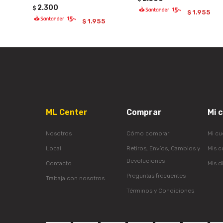
2.300
$
1.955
$
1.955
$
ML Center
Comprar
Mi 
Nosotros
Cómo comprar
Mi cu
Local
Retiros, Envíos, Cambios y
Mis 
Devoluciones
Contacto
Mis d
Preguntas frecuentes
Trabaja con nosotros
Términos y Condiciones