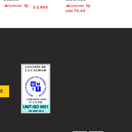
2.805
$
75,65
USD
ME