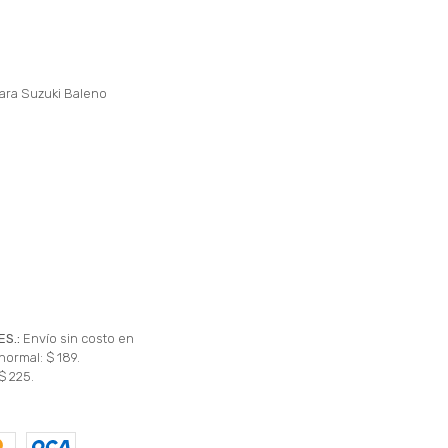
para Suzuki Baleno
ES.:
Envío sin costo en
normal: $ 189.
$ 225.