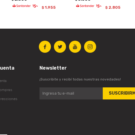
1.955
2.805
$
$




cuenta
Newsletter
¡Suscribite y recibí todas nuestras novedades!
enta
compras
SUSCRIBIR
irecciones