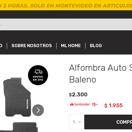
O
SOBRE NOSOTROS
ML HOME
BLOG
Alfombra Auto 
Baleno
2.300
$
1.955
$
COMP
1