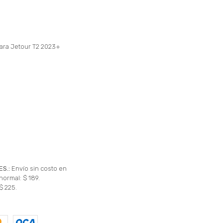
para Jetour T2 2023+
ES.:
Envío sin costo en
normal: $ 189.
$ 225.