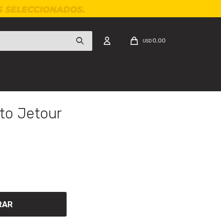
0,00
USD
to Jetour
RAR