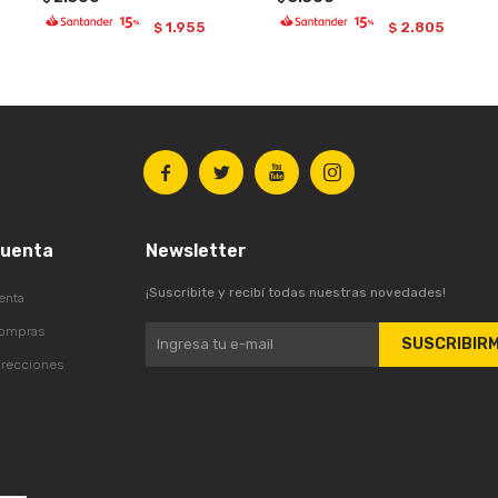
1.955
2.805
$
$




cuenta
Newsletter
¡Suscribite y recibí todas nuestras novedades!
enta
compras
SUSCRIBIR
irecciones