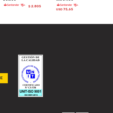
2.805
$
75,65
USD
ME