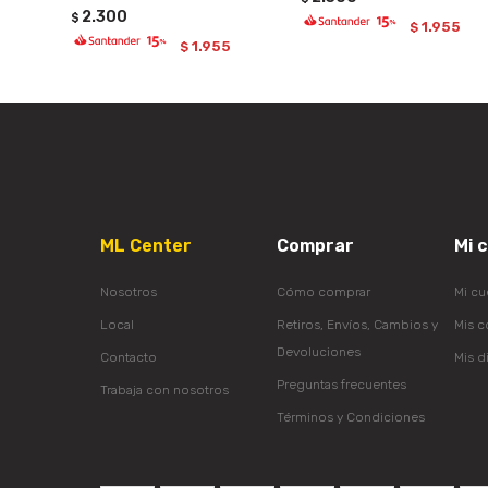
2.300
$
1.955
$
1.955
$
ML Center
Comprar
Mi 
Nosotros
Cómo comprar
Mi cu
Local
Retiros, Envíos, Cambios y
Mis 
Devoluciones
Contacto
Mis d
Preguntas frecuentes
Trabaja con nosotros
Términos y Condiciones