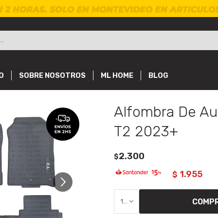
O
SOBRE NOSOTROS
ML HOME
BLOG
Alfombra De Au
T2 2023+
2.300
$
1.955
$
COMP
1