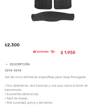
2.300
$
1.955
$
DESCRIPCIÓN
3594-3594
Set de cinco alfombras específicas para Jeep Renegade
• Dos delanteras, dos traseras y una que cubre el túnel de
transmisión.
• Excelente adherencia.
• Fácil de limpiar.
• Anti suciedad, polvo y derrames.