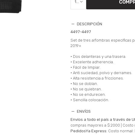
COMP
1
DESCRIPCIÓN
4497-4497
Set de tres alfombras específicas p
2019+
• Dos delanteras y una trasera.
• Excelente adherencia.
• Fácil de limpiar.
• Anti suciedad, polvo y derrames.
• Alta resistencia a fricciones.
• No se doblan.
• No se quiebran.
• No se endurecen.
• Sencilla colocación.
ENVÍOS
Envíos a todo el país a través de U
compras mayores a $ 2000 |
Costo 
PedidosYa Express:
Costo normal: 