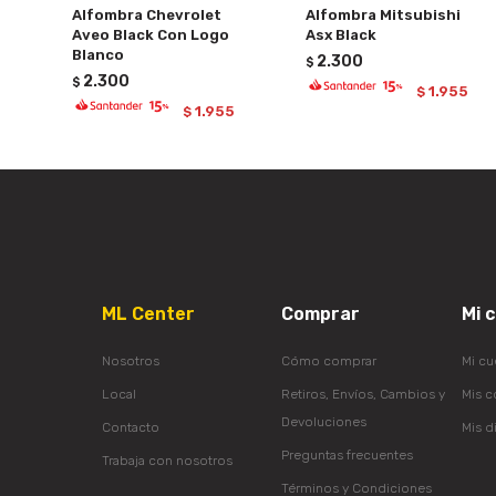
Alfombra Chevrolet
Alfombra Mitsubishi
Aveo Black Con Logo
Asx Black
Blanco
2.300
$
2.300
$
1.955
$
1.955
$
ML Center
Comprar
Mi 
Nosotros
Cómo comprar
Mi cu
Local
Retiros, Envíos, Cambios y
Mis 
Devoluciones
Contacto
Mis d
Preguntas frecuentes
Trabaja con nosotros
Términos y Condiciones