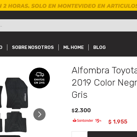
O
SOBRE NOSOTROS
ML HOME
BLOG
Alfombra Toyota
2019 Color Neg
Gris
2.300
$
1.955
$