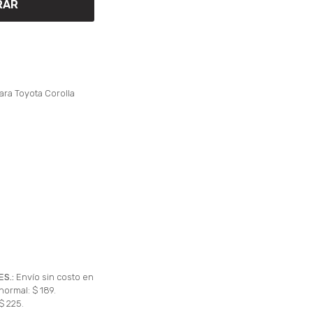
RAR
ara Toyota Corolla
ES.:
Envío sin costo en
normal: $ 189.
$ 225.