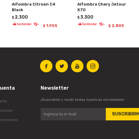
Alfombra Citroen C4
Alfombra Chery Jetour
Black
X70
2.300
3.300
$
$
1.955
2.805
$
$




cuenta
Newsletter
¡Suscribite y recibí todas nuestras novedades!
enta
compras
SUSCRIBIR
irecciones