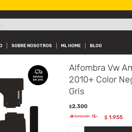
O
SOBRE NOSOTROS
ML HOME
BLOG
Alfombra Vw A
2010+ Color Ne
Gris
2.300
$
1.955
$