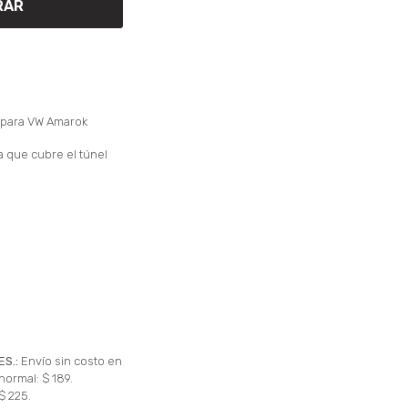
RAR
s para VW Amarok
a que cubre el túnel
ES.:
Envío sin costo en
normal: $ 189.
$ 225.