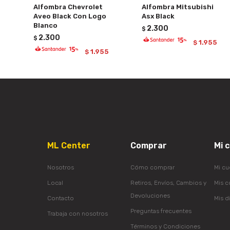
Alfombra Chevrolet
Alfombra Mitsubishi
Aveo Black Con Logo
Asx Black
Blanco
2.300
$
2.300
$
1.955
$
1.955
$
ML Center
Comprar
Mi 
Nosotros
Cómo comprar
Mi cu
Local
Retiros, Envíos, Cambios y
Mis 
Devoluciones
Contacto
Mis d
Preguntas frecuentes
Trabaja con nosotros
Términos y Condiciones