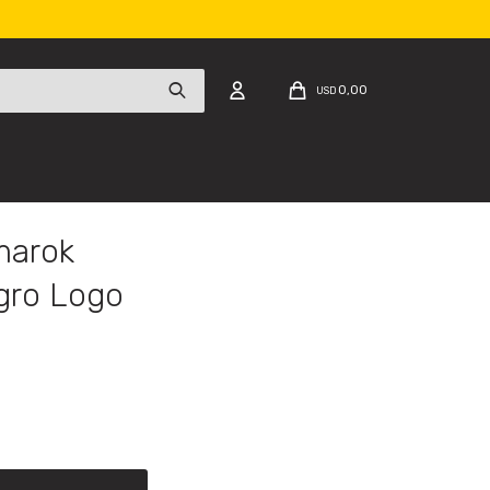
0,00
USD
marok
gro Logo