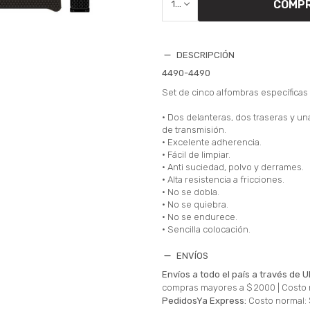
COMP
1
DESCRIPCIÓN
4490-4490
Set de cinco alfombras específica
• Dos delanteras, dos traseras y un
de transmisión.
• Excelente adherencia.
• Fácil de limpiar.
• Anti suciedad, polvo y derrames.
• Alta resistencia a fricciones.
• No se dobla.
• No se quiebra.
• No se endurece.
• Sencilla colocación.
ENVÍOS
Envíos a todo el país a través de U
compras mayores a $ 2000 |
Costo 
PedidosYa Express:
Costo normal: 