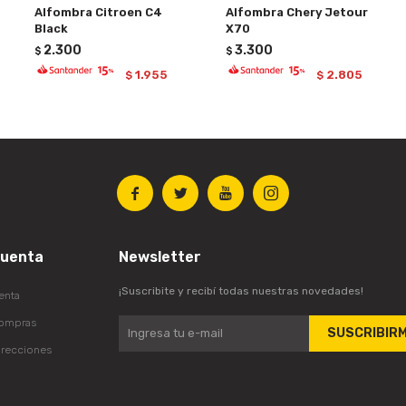
Alfombra Citroen C4
Alfombra Chery Jetour
Black
X70
2.300
3.300
$
$
1.955
2.805
$
$




cuenta
Newsletter
¡Suscribite y recibí todas nuestras novedades!
enta
compras
SUSCRIBIR
irecciones