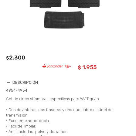
2.300
$
1.955
$
DESCRIPCIÓN
4954-4954
Set de cinco alfombras específicas para WV Tiguan
• Dos delanteras, dos traseras y una que cubre el túnel de
transmisión.
• Excelente adherencia.
• Fácil de limpiar.
• Anti suciedad, polvo y derrames.