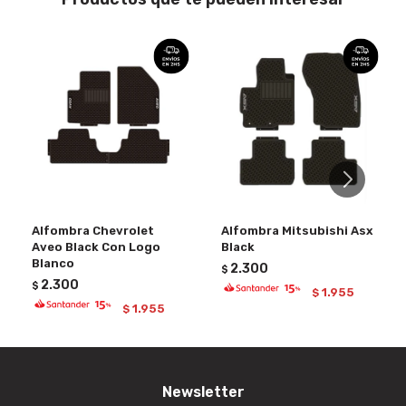
Alfombra Chevrolet
Alfombra Mitsubishi Asx
Aveo Black Con Logo
Black
Blanco
2.300
$
2.300
$
1.955
$
1.955
$
Newsletter