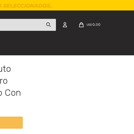
0,00
USD
uto
ro
o Con