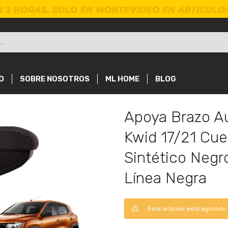
O
SOBRE NOSOTROS
ML HOME
BLOG
Apoya Brazo A
Kwid 17/21 Cue
Sintético Negr
Línea Negra
Este artículo está agotado.