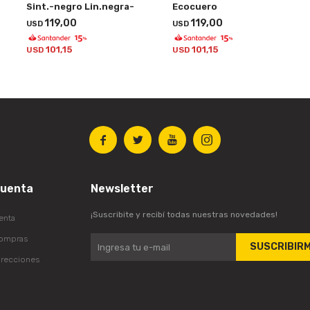
Sint.-negro Lin.negra-
Ecocuero
119,00
119,00
USD
USD
101,15
101,15
USD
USD




cuenta
Newsletter
¡Suscribite y recibí todas nuestras novedades!
enta
compras
SUSCRIBIR
irecciones