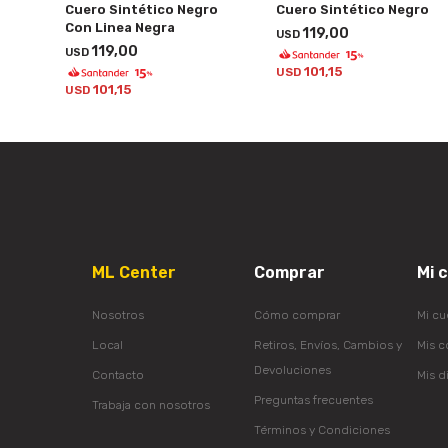
Cuero Sintético Negro
Cuero Sintético Negro
Con Linea Negra
119,00
USD
119,00
USD
101,15
USD
101,15
USD
ML Center
Comprar
Mi 
Nosotros
Cómo comprar
Mi cu
Local
Retiros, Envíos, Cambios y
Mis 
Devoluciones
Contacto
Mis d
Preguntas frecuentes
Trabaja con nosotros
Términos y Condiciones