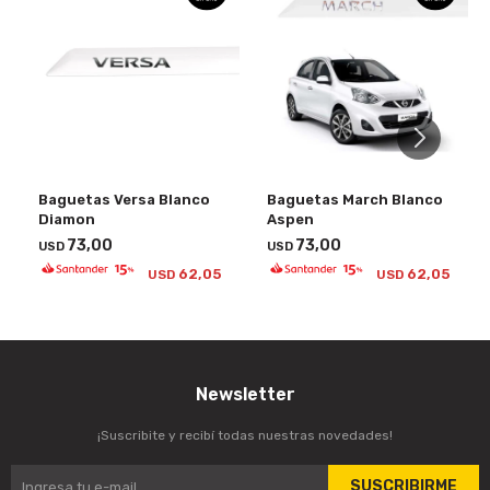
Baguetas Versa Blanco
Baguetas March Blanco
Diamon
Aspen
73,00
73,00
USD
USD
62,05
62,05
USD
USD
Newsletter
¡Suscribite y recibí todas nuestras novedades!
SUSCRIBIRME