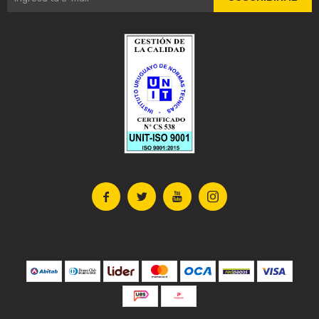



