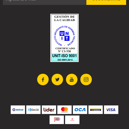



