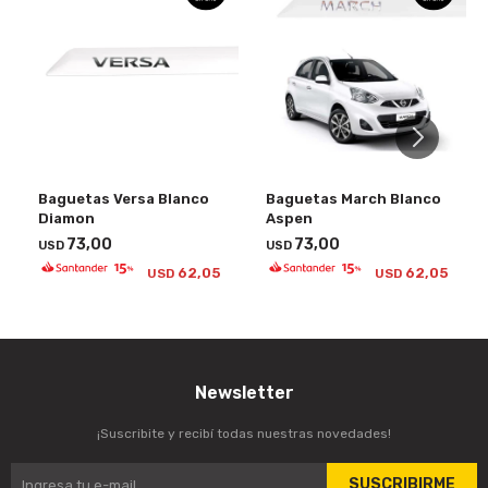
Baguetas Versa Blanco
Baguetas March Blanco
Diamon
Aspen
73,00
73,00
USD
USD
62,05
62,05
USD
USD
Newsletter
¡Suscribite y recibí todas nuestras novedades!
SUSCRIBIRME