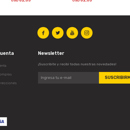
62,05
62,05
USD
USD




cuenta
Newsletter
¡Suscribite y recibí todas nuestras novedades!
enta
compras
SUSCRIBIR
irecciones