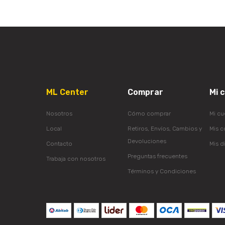
ML Center
Comprar
Mi 
Nosotros
Cómo comprar
Mi cu
Local
Retiros, Envíos, Cambios y
Mis 
Devoluciones
Contacto
Mis d
Preguntas frecuentes
Trabaja con nosotros
Términos y Condiciones