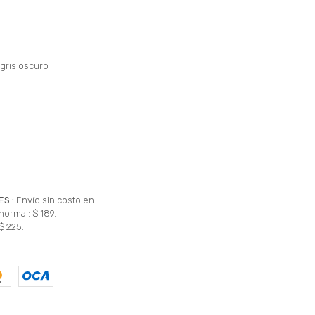
gris oscuro
ES.:
Envío sin costo en
normal: $ 189.
$ 225.