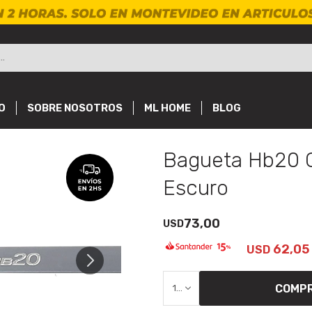
O
SOBRE NOSOTROS
ML HOME
BLOG
Bagueta Hb20 
Escuro
73,00
USD
62,05
USD
COMP
1