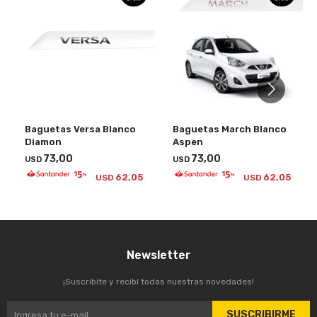
Baguetas Versa Blanco
Baguetas March Blanco
Diamon
Aspen
73,00
73,00
USD
USD
62,05
62,05
USD
USD
Newsletter
¡Suscribite y recibí todas nuestras novedades!
SUSCRIBIRME