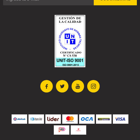



