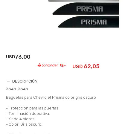
73,00
USD
62,05
USD
DESCRIPCIÓN
3848-3848
Baguetas para Chevrolet Prisma color gris oscuro
- Protección para las puertas.
- Terminación deportiva.
- Kit de 4 piezas.
- Color: Gris oscuro.