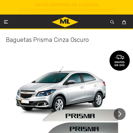

Baguetas Prisma Cinza Oscuro