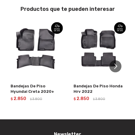
Productos que te pueden interesar
Bandejas De Piso
Bandejas De Piso Honda
Hyundai Creta 2020+
Hrv 2022
2.850
2.850
$
3.800
$
3.800
$
$
Newsletter