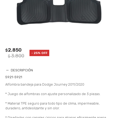
2.850
$
25
3.800
$
DESCRIPCIÓN
5921-5921
Alfombra bandeja para Dodge Journey 2011/2020
* Juego de alfombras con ajuste personalizado de 3 piezas.
* Material TPE seguro para todo tipo de clima, impermeable,
duradero, antideslizante y sin olor.
* Diseñadas con canales únicos para atrapar eficazmente arena,