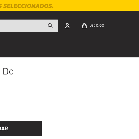
0,00
USD
o De
o
RAR