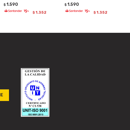
1.590
1.590
$
$
1.352
1.352
$
$
ME