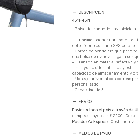
DESCRIPCIÓN
4511-4511
- Bolso de manubrio para bicicleta 
- El bolsillo exterior transparente o
del teléfono celular o GPS durante 
- Correa de bandolera que permite
una bolsa de mano al llegar a cualq
- Diseñado en material reflectivo y 
- Incluye bolsillos internos y exter
capacidad de almacenamiento y org
- Montaje universal con correas pa
personalizado.
- Capacidad de 3L.
ENVÍOS
Envíos a todo el país a través de U
compras mayores a $ 2000 |
Costo 
PedidosYa Express:
Costo normal: 
MEDIOS DE PAGO