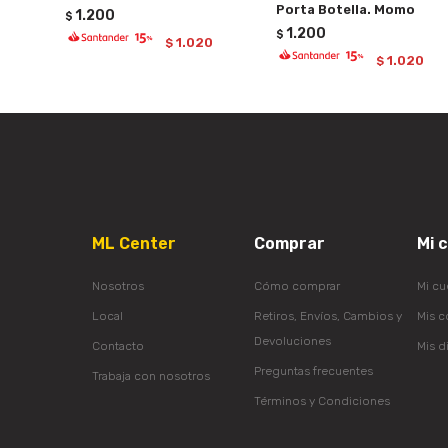
Porta Botella. Momo
1.200
$
1.200
$
1.020
$
1.020
$
ML Center
Comprar
Mi 
Nosotros
Cómo comprar
Mi cu
Local
Retiros, Envíos, Cambios y
Mis 
Devoluciones
Contacto
Mis d
Preguntas frecuentes
Trabaja con nosotros
Términos y Condiciones