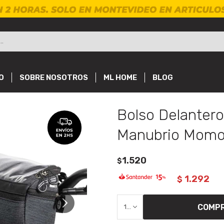
O
SOBRE NOSOTROS
ML HOME
BLOG
Bolso Delanter
Manubrio Mom
1.520
$
1.292
$
COMP
1