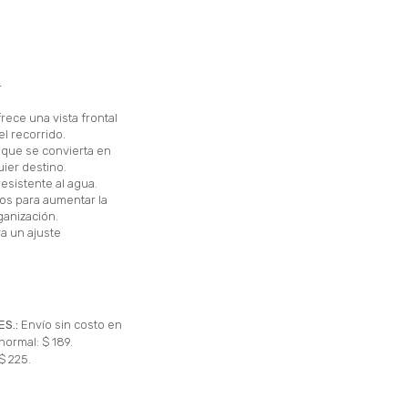
-
frece una vista frontal
el recorrido.
 que se convierta en
uier destino.
resistente al agua.
nos para aumentar la
anización.
ra un ajuste
ES.:
Envío sin costo en
normal: $ 189.
$ 225.