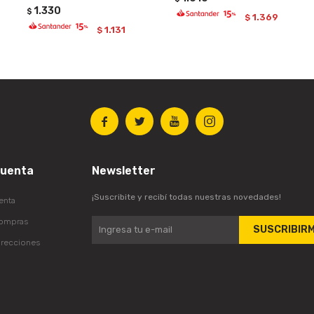
1.330
$
1.369
$
1.131
$




cuenta
Newsletter
¡Suscribite y recibí todas nuestras novedades!
enta
compras
SUSCRIBIR
irecciones