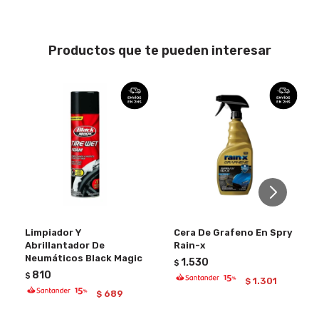
Productos que te pueden interesar
Limpiador Y
Cera De Grafeno En Spry
Abrillantador De
Rain-x
Neumáticos Black Magic
1.530
$
810
$
1.301
$
689
$