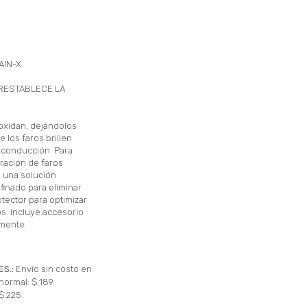
AIN-X
 RESTABLECE LA
 oxidan, dejándolos
 los faros brillen
e conducción. Para
auración de faros
a una solución
efinado para eliminar
tector para optimizar
os. Incluye accesorio
lmente.
ES.:
Envío sin costo en
normal: $ 189.
$ 225.