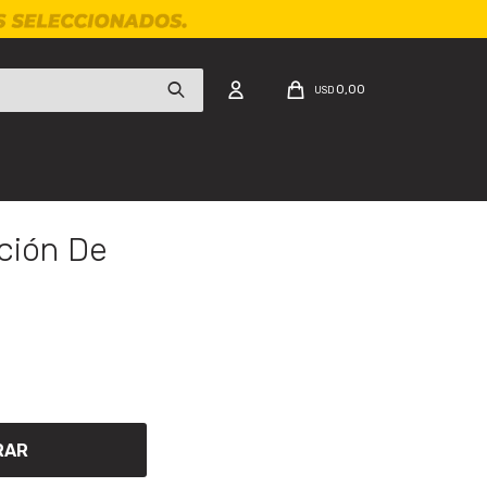
0,00
USD
ción De
RAR