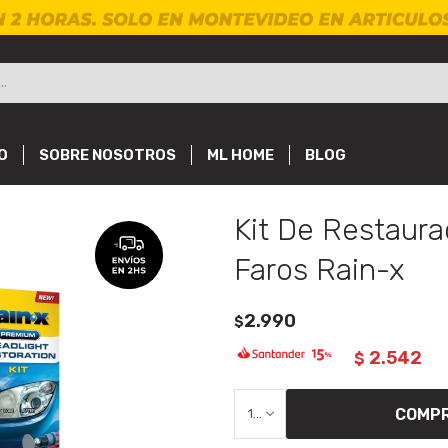
O
SOBRE NOSOTROS
ML HOME
BLOG
Kit De Restaura
Faros Rain-x
2.990
$
2.542
$
COMP
1