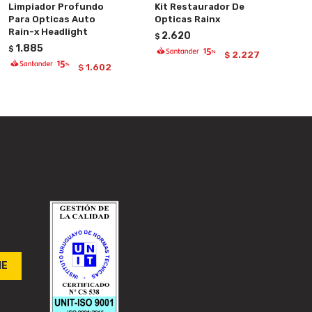
Limpiador Profundo
Kit Restaurador De
Para Opticas Auto
Opticas Rainx
Rain-x Headlight
2.620
$
1.885
$
2.227
$
1.602
$
ME