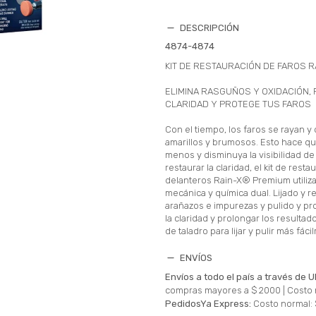
DESCRIPCIÓN
4874-4874
KIT DE RESTAURACIÓN DE FAROS R
ELIMINA RASGUÑOS Y OXIDACIÓN,
CLARIDAD Y PROTEGE TUS FAROS
Con el tiempo, los faros se rayan y
amarillos y brumosos. Esto hace que
menos y disminuya la visibilidad d
restaurar la claridad, el kit de rest
delanteros Rain-X® Premium utiliz
mecánica y química dual. Lijado y r
arañazos e impurezas y pulido y pro
la claridad y prolongar los resultad
de taladro para lijar y pulir más fáci
ENVÍOS
Envíos a todo el país a través de U
compras mayores a $ 2000 |
Costo 
PedidosYa Express:
Costo normal: 