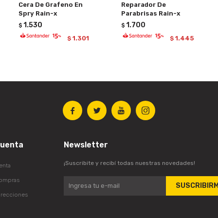
Cera De Grafeno En
Reparador De
Spry Rain-x
Parabrisas Rain-x
1.530
1.700
$
$
1.301
1.445
$
$




cuenta
Newsletter
¡Suscribite y recibí todas nuestras novedades!
enta
compras
SUSCRIBIR
irecciones