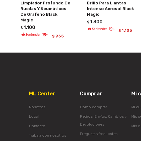
Limpiador Profundo De
Brillo Para Llantas
Ruedas Y Neumáticos
Intenso Aerosol Black
De Grafeno Black
Magic
Magic
1.300
$
1.100
$
1.105
$
935
$
ML Center
Comprar
Mi 
Nosotros
Cómo comprar
Mi cu
Local
Retiros, Envíos, Cambios y
Mis 
Devoluciones
Contacto
Mis d
Preguntas frecuentes
Trabaja con nosotros