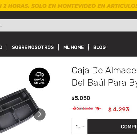
O
SOBRE NOSOTROS
ML HOME
BLOG
Caja De Almac
Del Baúl Para B
5.050
$
4.293
$
COMP
1