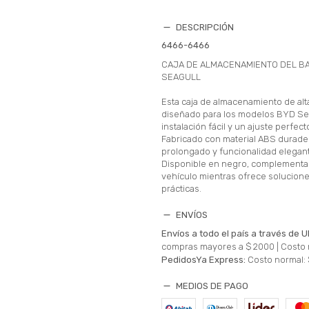
DESCRIPCIÓN
6466-6466
CAJA DE ALMACENAMIENTO DEL B
SEAGULL
Esta caja de almacenamiento de alta
diseñado para los modelos BYD Sea
instalación fácil y un ajuste perfect
Fabricado con material ABS durader
prolongado y funcionalidad elegan
Disponible en negro, complementa e
vehículo mientras ofrece solucio
prácticas.
ENVÍOS
Envíos a todo el país a través de U
compras mayores a $ 2000 |
Costo 
PedidosYa Express:
Costo normal: 
MEDIOS DE PAGO