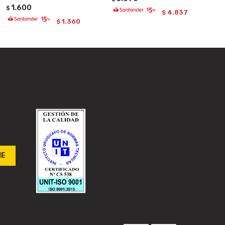
1.600
$
4.837
$
1.360
$
ME