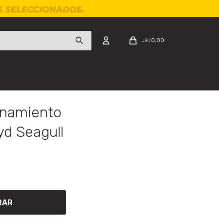
0,00
USD
enamiento
yd Seagull
RAR