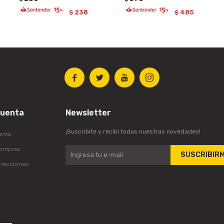
238
485
$
$




cuenta
Newsletter
¡Suscribite y recibí todas nuestras novedades!
enta
compras
SUSCRIBIR
irecciones