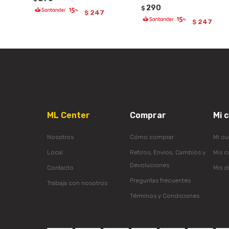
290
$
247
$
247
$
ML Center
Comprar
Mi 
Nosotros
Cómo comprar
Mi cu
Local
Retiros, Envíos, Cambios y
Mis 
Devoluciones
Contacto
Mis d
Preguntas frecuentes
Trabaja con nosotros
Términos y Condiciones