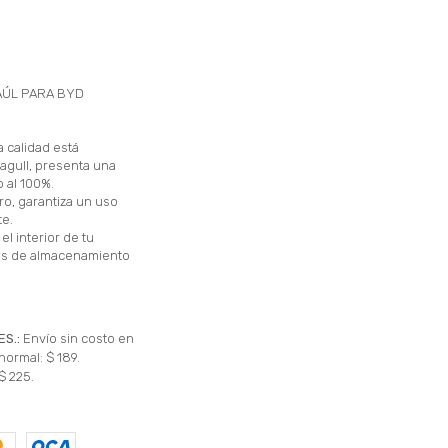
AÚL PARA BYD
 calidad está
gull, presenta una
o al 100%.
o, garantiza un uso
te.
l interior de tu
nes de almacenamiento
ES.:
Envío sin costo en
normal: $ 189.
$ 225.