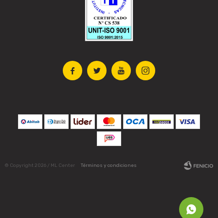




© Copyright 2026 / ML Center
Términos y condiciones