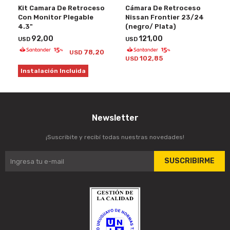
Kit Camara De Retroceso
Cámara De Retroceso
Con Monitor Plegable
Nissan Frontier 23/24
4.3"
(negro/ Plata)
92,00
121,00
USD
USD
78,20
USD
102,85
USD
Instalación Incluida
Newsletter
¡Suscribite y recibí todas nuestras novedades!
SUSCRIBIRME