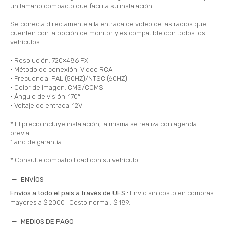
un tamaño compacto que facilita su instalación.
Se conecta directamente a la entrada de video de las radios que
cuenten con la opción de monitor y es compatible con todos los
vehículos.
• Resolución: 720×486 PX
• Método de conexión: Video RCA
• Frecuencia: PAL (50HZ)/NTSC (60HZ)
• Color de imagen: CMS/COMS
• Ángulo de visión: 170º
• Voltaje de entrada: 12V
* El precio incluye instalación, la misma se realiza con agenda
previa.
1 año de garantía.
* Consulte compatibilidad con su vehículo.
ENVÍOS
Envíos a todo el país a través de UES.:
Envío sin costo en compras
mayores a $ 2000 |
Costo normal: $ 189.
MEDIOS DE PAGO