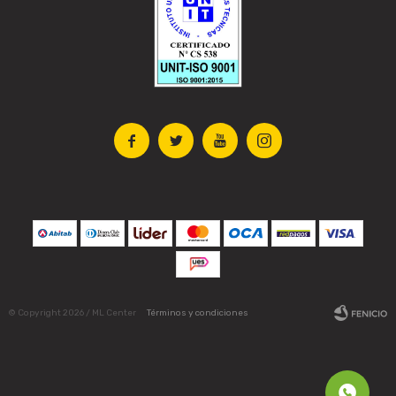




© Copyright 2026 / ML Center
Términos y condiciones