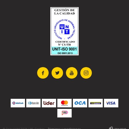



