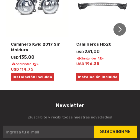
Caminero Kwid 2017 Sin
Camineros Hb20
Moldura
231,00
USD
135,00
USD
196,35
USD
114,75
USD
Instalación Incluida
Instalación Incluida
Newsletter
¡Suscribite y recibí todas nuestras novedades!
SUSCRIBIRME